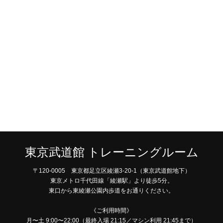
東京武道館 トレーニングルーム
〒120-0005 東京都足立区綾瀬3-20-1（東京武道館地下）
東京メトロ千代田線「綾瀬駅」より徒歩5分。
東口から東綾瀬公園内歩道をお通りください。
《ご利用時間》
月〜土 9:00〜22:00（最終入場 21:15／マシン利用 21:45まで）